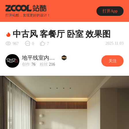
打开App
打开站酷，发现更好的设计！
中古风 客餐厅 卧室 效果图
2025.11.03
967
0
7
地平线室内效果图
关注
创作
76
粉丝
216