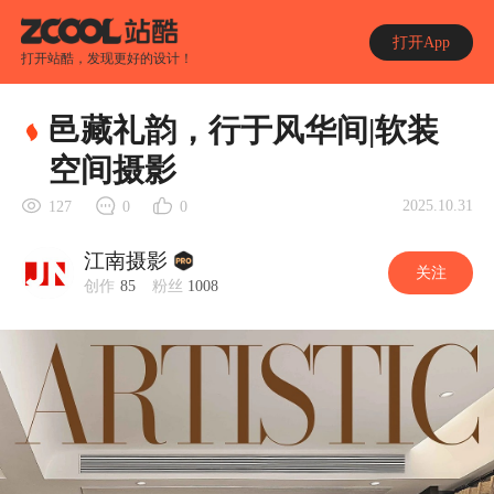
打开App
打开站酷，发现更好的设计！
邑藏礼韵，行于风华间|软装
空间摄影
2025.10.31
127
0
0
江南摄影
关注
创作
85
粉丝
1008