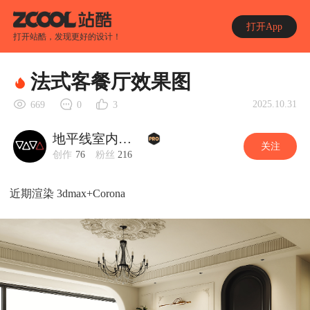
打开App
打开站酷，发现更好的设计！
法式客餐厅效果图
2025.10.31
669
0
3
地平线室内效果图
关注
创作
76
粉丝
216
近期渲染 3dmax+Corona