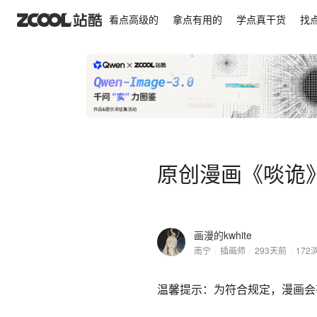
原创漫画《啖诡》【98】
看点高级的
拿点有用的
学点真干货
找
原创漫画《啖诡》
画漫的kwhite
南宁
/
插画师
/
293天前
/
172
温馨提示：为符合规定，漫画会