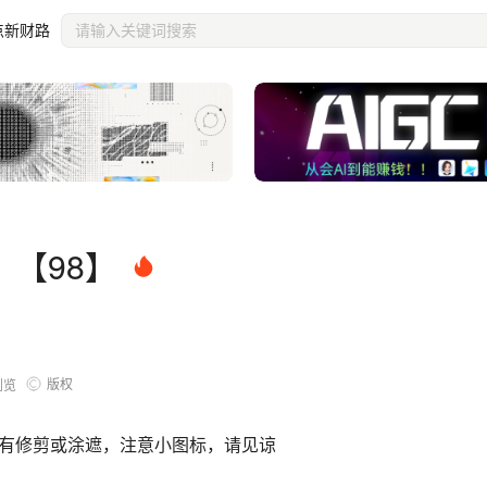
点新财路
【98】
版权
浏览
有修剪或涂遮，注意小图标，请见谅