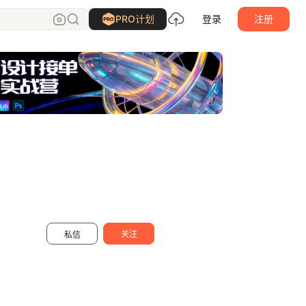
画漫的kwhite
关注
PRO计划
登录
注册
关注
私信