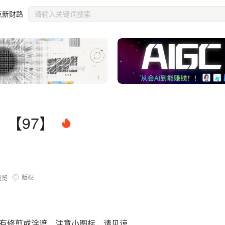
点新财路
【97】
版权
浏览
有修剪或涂遮，注意小图标，请见谅