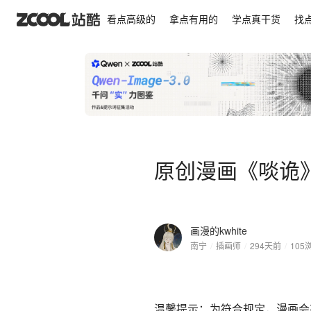
原创漫画《啖诡》【97】
看点高级的
拿点有用的
学点真干货
找
原创漫画《啖诡》
画漫的kwhite
南宁
/
插画师
/
294天前
/
105
温馨提示：为符合规定，漫画会