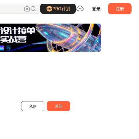
画漫的kwhite
关注
PRO计划
登录
注册
关注
私信