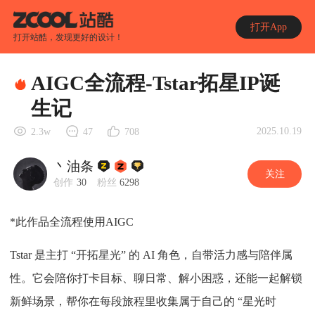
打开App
打开站酷，发现更好的设计！
AIGC全流程-Tstar拓星IP诞
生记
2025.10.19
2.3w
47
708
丶油条
关注
创作
30
粉丝
6298
*此作品全流程使用AIGC
Tstar 是主打 “开拓星光” 的 AI 角色，自带活力感与陪伴属
性。它会陪你打卡目标、聊日常、解小困惑，还能一起解锁
新鲜场景，帮你在每段旅程里收集属于自己的 “星光时