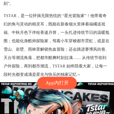
刻”。
TSTAR，是一位怀揣无限热忱的 “星光冒险家”！他带着奇
幻的角与灵动的精灵耳，既能在新春烟火里捧着福橘送祝
福、中秋月色下伴桂香递月饼，一头扎进传统节日的温暖氛
围；也能化身酷帅探险家，驾着小车穿梭都市霓虹，或是在
雪山、岩壁、雨林里解锁热血冒险；还会跳进赛博风街巷、
天台等潮流角落，把都市酷爽时刻拉满…… 从传统节俗到
户外探险，再到都市潮流，TSTAR 始终陪着大家，让每一
段时光都变成满是星光与快乐的独家记忆～
App内打开