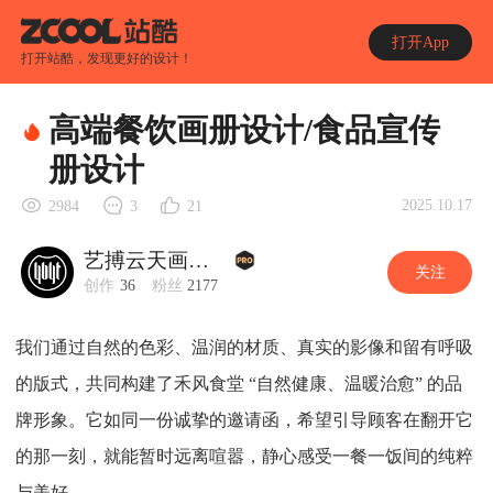
打开App
打开站酷，发现更好的设计！
高端餐饮画册设计/食品宣传
册设计
2025.10.17
2984
3
21
艺搏云天画册设计
关注
创作
36
粉丝
2177
我们通过自然的色彩、温润的材质、真实的影像和留有呼吸
的版式，共同构建了禾风食堂 “自然健康、温暖治愈” 的品
牌形象。它如同一份诚挚的邀请函，希望引导顾客在翻开它
的那一刻，就能暂时远离喧嚣，静心感受一餐一饭间的纯粹
与美好。