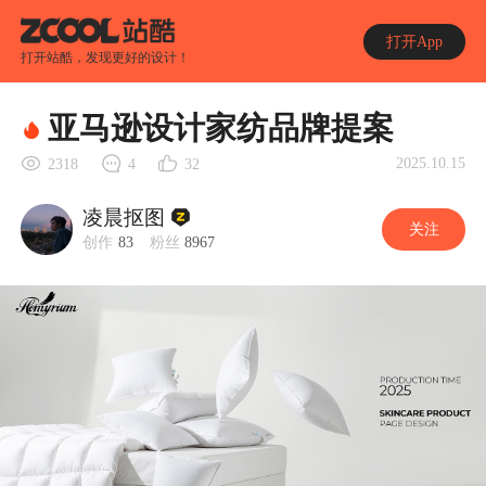
打开App
打开站酷，发现更好的设计！
亚马逊设计家纺品牌提案
2025.10.15
2318
4
32
凌晨抠图
关注
创作
83
粉丝
8967