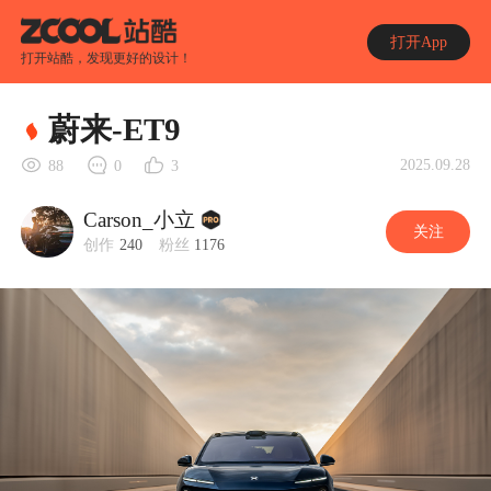
打开App
打开站酷，发现更好的设计！
蔚来-ET9
2025.09.28
88
0
3
Carson_小立
关注
创作
240
粉丝
1176