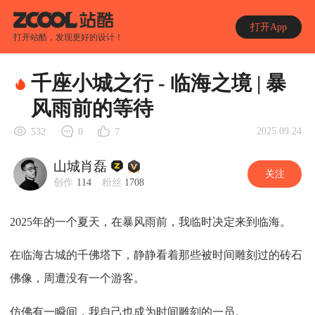
打开App
打开站酷，发现更好的设计！
千座小城之行 - 临海之境 | 暴
风雨前的等待
2025.09.24
532
0
7
山城肖磊
关注
创作
114
粉丝
1708
2025年的一个夏天，在暴风雨前，我临时决定来到临海。
在临海古城的千佛塔下，静静看着那些被时间雕刻过的砖石
佛像，周遭没有一个游客。
仿佛有一瞬间，我自己也成为时间雕刻的一员。