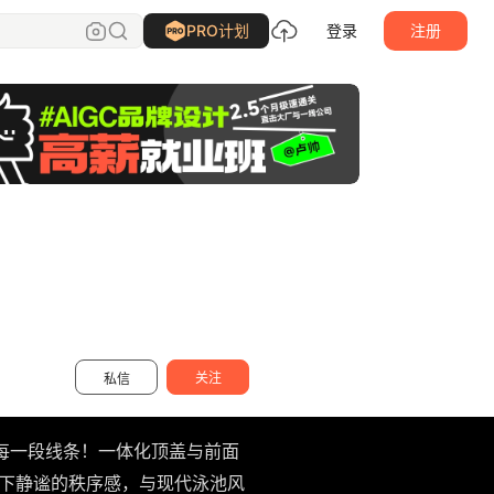
三人一物设计
关注
PRO计划
登录
注册
关注
私信
段线条！​​一体化顶盖​​与​​前面
只留下静谧的秩序感，与现代泳池风