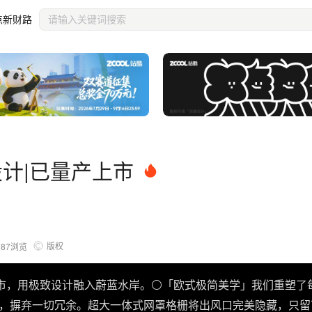
点新财路
机设计|已量产上市
版权
787
浏览
洲首发上市，用极致设计融入蔚蓝水岸。
⚪️「欧式极简美学」​​
我们重塑了每一
廓，摒弃一切冗余。​​超大一体式网罩​​格栅将出风口完美隐藏，