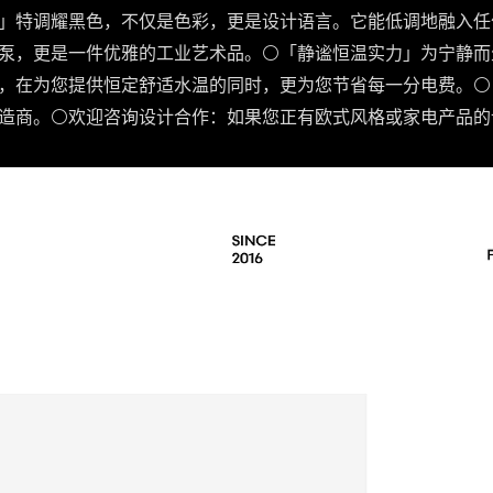
​​
特调​​耀黑色​​，不仅是色彩，更是设计语言。它能低调地融
泵，更是一件优雅的工业艺术品。
⚪️「静谧恒温实力」​​
为宁静而生
术​​，在为您提供恒定舒适水温的同时，更为您节省每一分电费。
⚪️
造商。
⚪️欢迎咨询设计合作：​​
如果您正有欧式风格或家电产品的