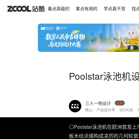
Poolstar泳池机设计|已量产上市
看点高级的
拿点有用的
学点真干货
找
Poolstar泳池
三人一物设计
机构
佛山
/
产品设计师
/
323天前
/
⚪️Poolstar泳池机在​​欧
板​​木纹点缀构成凌厉的几何轮