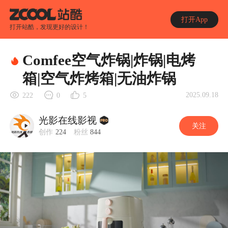
打开App
打开站酷，发现更好的设计！
Comfee空气炸锅|炸锅|电烤
箱|空气炸烤箱|无油炸锅
2025.09.18
222
0
5
光影在线影视
关注
创作
224
粉丝
844