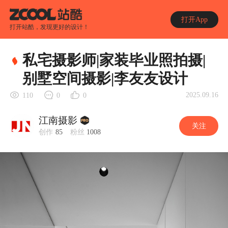
打开App
打开站酷，发现更好的设计！
私宅摄影师|家装毕业照拍摄|
别墅空间摄影|李友友设计
2025.09.16
110
0
0
江南摄影
关注
创作
85
粉丝
1008