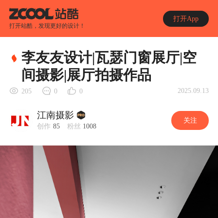
打开App
打开站酷，发现更好的设计！
李友友设计|瓦瑟门窗展厅|空
间摄影|展厅拍摄作品
2025.09.13
205
0
0
江南摄影
关注
创作
85
粉丝
1008