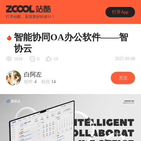
打开App
打开站酷，发现更好的设计！
智能协同OA办公软件——智
协云
2025.09.08
1616
0
13
白阿左
关注
创作
4
粉丝
14