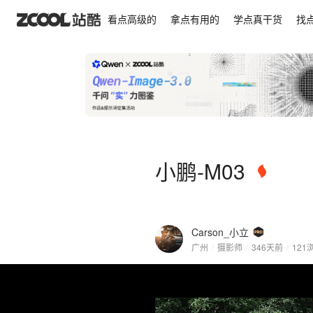
小鹏-M03
看点高级的
拿点有用的
学点真干货
找
小鹏-M03
Carson_小立
广州
/
摄影师
/
346天前
/
121