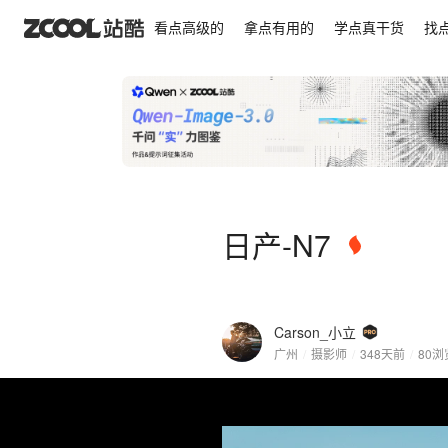
日产-N7
看点高级的
拿点有用的
学点真干货
找
日产-N7
Carson_小立
广州
/
摄影师
/
348天前
/
80
浏