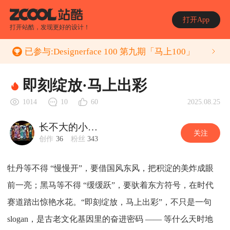
打开App
打开站酷，发现更好的设计！
已参与:
Designerface 100 第九期「马上100」
即刻绽放·马上出彩
2025.08.25
1014
10
60
长不大的小狐狸
关注
创作
36
粉丝
343
牡丹等不得 “慢慢开”，要借国风东风，把积淀的美炸成眼
前一亮；黑马等不得 “缓缓跃”，要驮着东方符号，在时代
赛道踏出惊艳水花。“即刻绽放，马上出彩”，不只是一句
slogan，是古老文化基因里的奋进密码 —— 等什么天时地