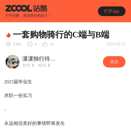
打开App
打开站酷，发现更好的设计！
一套购物骑行的C端与B端
2025.02.15
4360
4
43
潇潇独行待暮雨
关注
创作
1
粉丝
2
2025届毕业生
求职一份实习
-
永远相信美好的事情即将发生