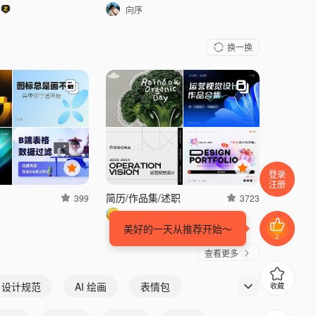
向序
换一换
登录
注册
简历/作品集/述职
399
3723
瘫_ATAN
美好的一天从推荐开始～
2
查看更多
I 设计规范
AI 绘画
表情包
收藏