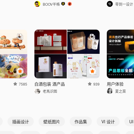
BOOV半格
零到一设计
白酒包装 酒产品
用户体验
7585
939
老馬识图
夏之菜
插画设计
壁纸图片
作品集
VI 设计
U