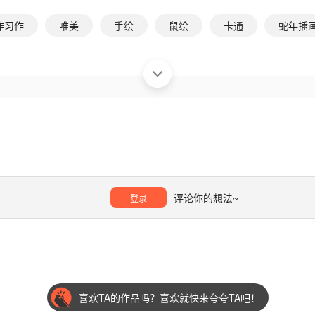
作习作
唯美
手绘
鼠绘
卡通
蛇年插
评论你的想法~
登录
喜欢TA的作品吗？喜欢就快来夸夸TA吧！