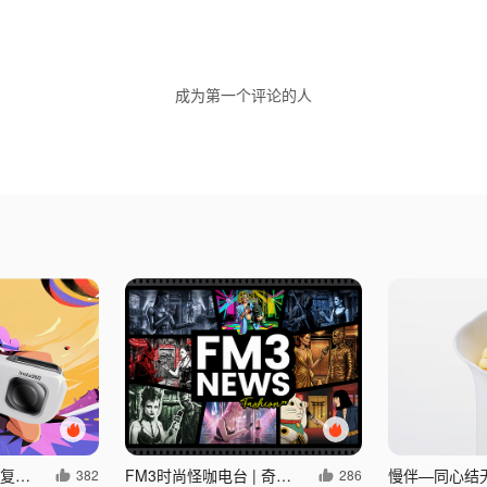
成为第一个评论的人
影石Insta360 GO3S复古玩家限定版预热片
FM3时尚怪咖电台 | 奇幻报道
慢伴—同心结
382
286