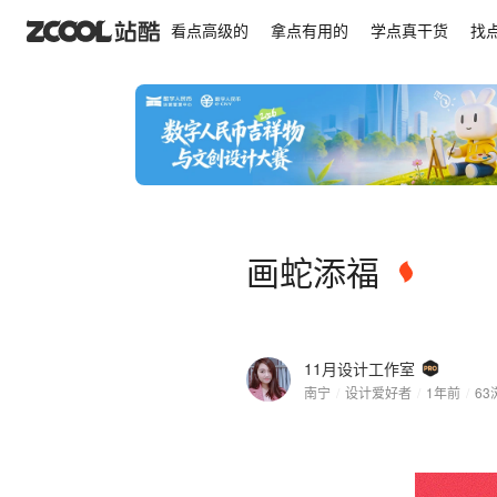
画蛇添福
看点高级的
拿点有用的
学点真干货
找
画蛇添福
11月设计工作室
南宁
/
设计爱好者
/
1年前
/
63