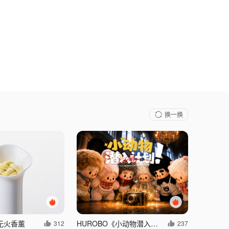
换一换
无火香薰
HUROBO《小动物潜入计划！》
312
237