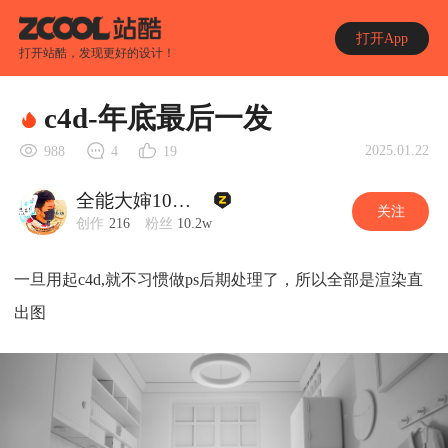
打开App
打开站酷，发现更好的设计！
c4d-年底最后一发
2025.01.22
988
4
19
全能大婶10万粉
关注
创作
216
粉丝
10.2w
一旦用起c4d,就不习惯做ps后期处理了，所以全部是渲染直
出图