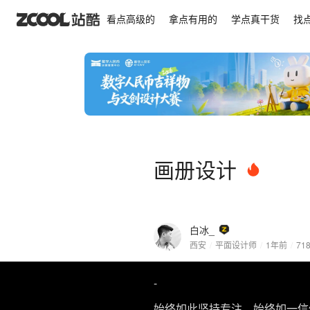
画册设计
看点高级的
拿点有用的
学点真干货
找
画册设计
白冰_
西安
/
平面设计师
/
1年前
/
71
-
始终如此坚持专注，始终如一信