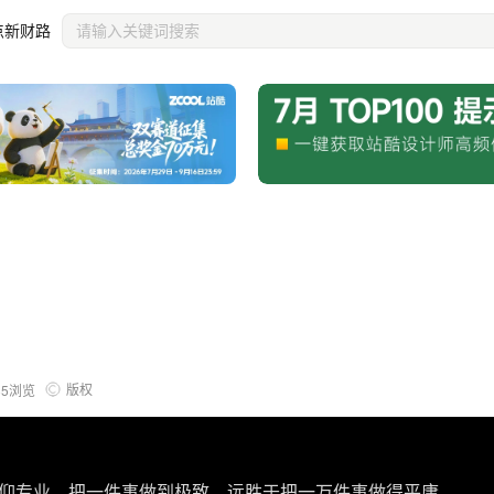
点新财路
版权
85
浏览
仰专业，把一件事做到极致，远胜于把一万件事做得平庸