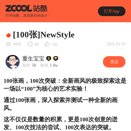
打开App
打开站酷，发现更好的设计！
[100张]NewStyle
2025.01.03
9950
40
542
重生宝宝
关注
创作
58
粉丝
1.0w
100张画，100次突破：全新画风的极致探索
这是
一场以“100”为核心的艺术实验！
通过100张画，深入探索并测试一种全新的画
风。
这不仅仅是数量的积累，更是100次创意的迸
发、100次技法的尝试、100次表达的突破。