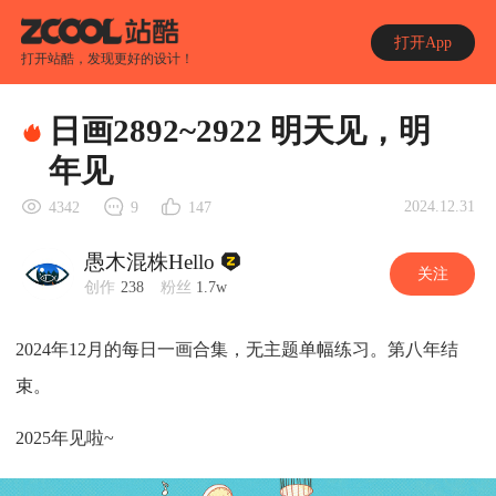
打开App
打开站酷，发现更好的设计！
日画2892~2922 明天见，明
年见
2024.12.31
4342
9
147
愚木混株Hello
关注
创作
238
粉丝
1.7w
2024年12月的每日一画合集，无主题单幅练习。第八年结
束。
2025年见啦~