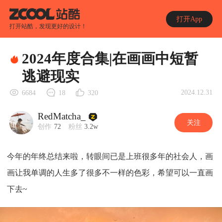
打开App
打开站酷，发现更好的设计！
2024年度合集|在画画中短暂
逃避现实
2024.12.31
6684
18
320
RedMatcha_
关注
创作
72
粉丝
3.2w
今年的年终总结来啦，转眼间已是上班很多年的社会人，画
画让我单调的人生多了很多不一样的色彩，希望可以一直画
下去~