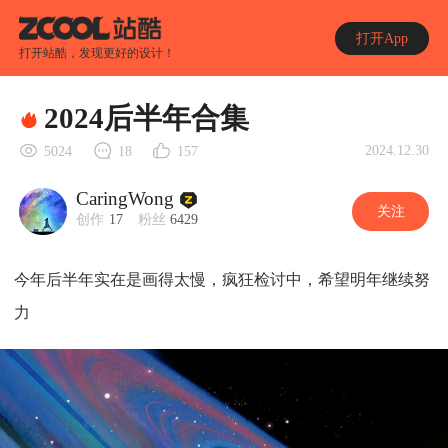
打开App
打开站酷，发现更好的设计！
2024后半年合集
2024.12.30
5024
18
157
CaringWong
关注
创作
17
粉丝
6429
今年后半年实在是画得太慢，疯狂检讨中，希望明年继续努
力