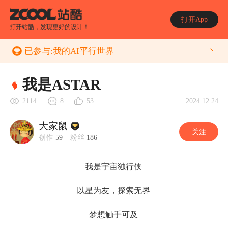
打开App
打开站酷，发现更好的设计！
已参与:
我的AI平行世界
我是ASTAR
2024.12.24
2114
8
53
大家鼠
关注
创作
59
粉丝
186
我是宇宙独行侠
以星为友，探索无界
梦想触手可及