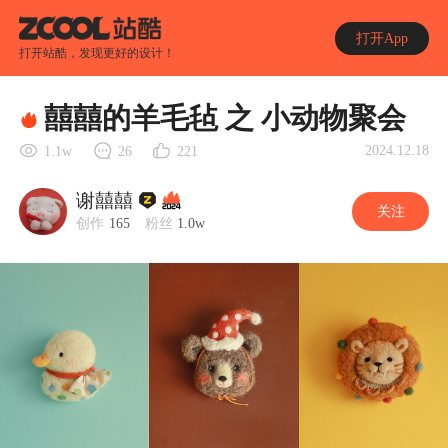
打开App
打开站酷，发现更好的设计！
囍囍的羊毛毡 之 小动物聚会
2024.12.18
1.1w
26
221
谢囍囍
关注
创作
165
粉丝
1.0w