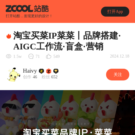
打开App
打开站酷，发现更好的设计！
淘宝买菜IP菜菜丨品牌搭建·
AIGC工作流·盲盒·营销
2024.12.18
1.5w
71
549
Haivy
关注
创作
46
粉丝
652