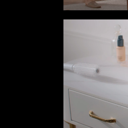
Current
Duration
/
Time
Time