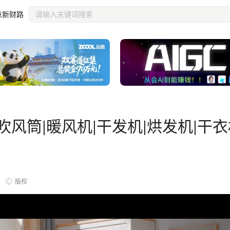
机
点新财路
吹风筒|暖风机|干发机|烘发机|干
版权
览