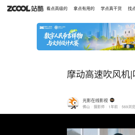
摩动高速吹风机|吹风筒|暖风机|干发机|烘发机|干衣
看点高级的
拿点有用的
学点真干货
找
摩动高速吹风机|
光影在线影视
佛山
/
摄影师
/
1年前
/
569
浏