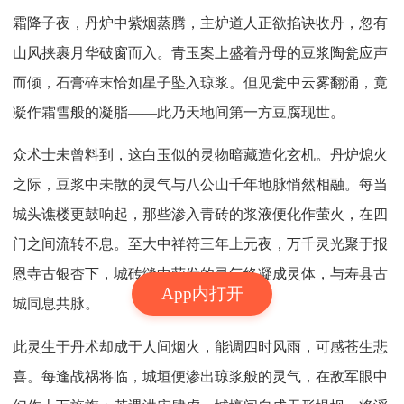
霜降子夜，丹炉中紫烟蒸腾，主炉道人正欲掐诀收丹，忽有
山风挟裹月华破窗而入。青玉案上盛着丹母的豆浆陶瓮应声
而倾，石膏碎末恰如星子坠入琼浆。但见瓮中云雾翻涌，竟
凝作霜雪般的凝脂——此乃天地间第一方豆腐现世。
众术士未曾料到，这白玉似的灵物暗藏造化玄机。丹炉熄火
之际，豆浆中未散的灵气与八公山千年地脉悄然相融。每当
城头谯楼更鼓响起，那些渗入青砖的浆液便化作萤火，在四
门之间流转不息。至大中祥符三年上元夜，万千灵光聚于报
恩寺古银杏下，城砖缝中萌发的灵气终凝成灵体，与寿县古
App内打开
城同息共脉。
此灵生于丹术却成于人间烟火，能调四时风雨，可感苍生悲
喜。每逢战祸将临，城垣便渗出琼浆般的灵气，在敌军眼中