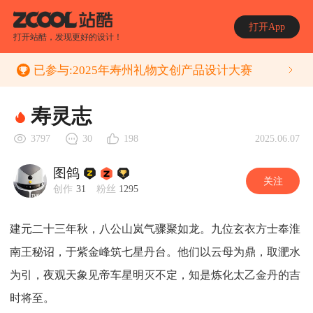
打开App
打开站酷，发现更好的设计！
已参与:
2025年寿州礼物文创产品设计大赛
寿灵志
2025.06.07
3797
30
198
图鸽
关注
创作
31
粉丝
1295
建元二十三年秋，八公山岚气骤聚如龙。九位玄衣方士奉淮
南王秘诏，于紫金峰筑七星丹台。他们以云母为鼎，取淝水
为引，夜观天象见帝车星明灭不定，知是炼化太乙金丹的吉
时将至。