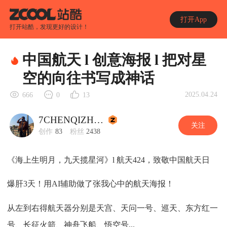
打开App
打开站酷，发现更好的设计！
中国航天 l 创意海报 l 把对星
空的向往书写成神话
2025.04.24
666
0
13
7CHENQIZHI琦之
关注
创作
83
粉丝
2438
《海上生明月，九天揽星河》l 航天424，致敬中国航天日
爆肝3天！用AI辅助做了张我心中的航天海报！
从左到右得航天器分别是天宫、天问一号、巡天、东方红一
号、长征火箭、神舟飞船、悟空号...