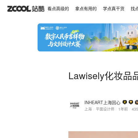
Lawisely化妆品品牌全案定位设计包装系统设计上
看点高级的
拿点有用的
学点真干货
找
Lawisely
INHEART上海因心
上海
/
平面设计师
/
1年前
/
43