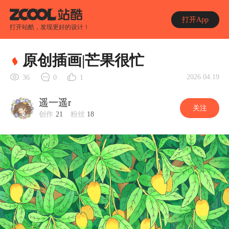
打开App
打开站酷，发现更好的设计！
原创插画|芒果很忙
2026.04.19
36
0
1
遥一遥r
关注
创作
21
粉丝
18