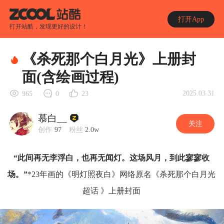
打开App
打开站酷，发现更好的设计！
《杀死那个白月光》上册封
面(含绘画过程)
2025.03.31
965
0
23
慕白__
关注
创作
97
粉丝
2.0w
“此间再无李浮白，也再无闻灯。这场风月，到此寥寥收
场。”
*23年画的《明灯照夜白》网络原名《杀死那个白月光
超话 》上册封面