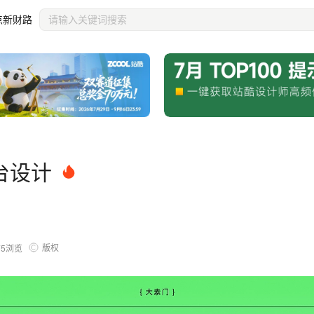
点新财路
台设计
版权
75
浏览