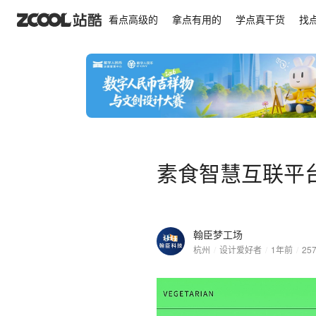
素食智慧互联平台设计
看点高级的
拿点有用的
学点真干货
找
素食智慧互联平
翰臣梦工场
杭州
/
设计爱好者
/
1年前
/
25