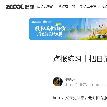
海报练习｜把日记做成海报
看点高级的
拿点有用的
学点真干货
找
海报练习｜把日
懒酒鸠
北京
/
设计爱好者
/
1年前
/
43
hello，又来更新咯。最近