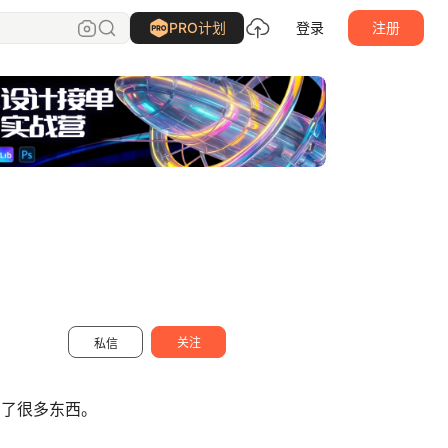
懒酒鸠
关注
PRO计划
登录
注册
关注
私信
买了很多东西。