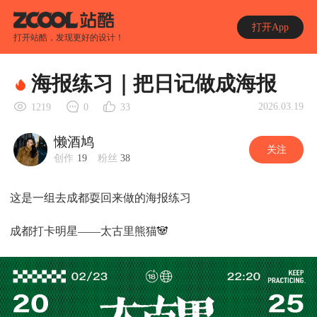
打开App
打开站酷，发现更好的设计！
海报练习｜把日记做成海报
2026.03.19
1219
0
33
懒酒鸠
关注
创作
19
粉丝
38
这是一组去成都耍回来做的海报练习
成都打卡明星——太古里熊猫🐼