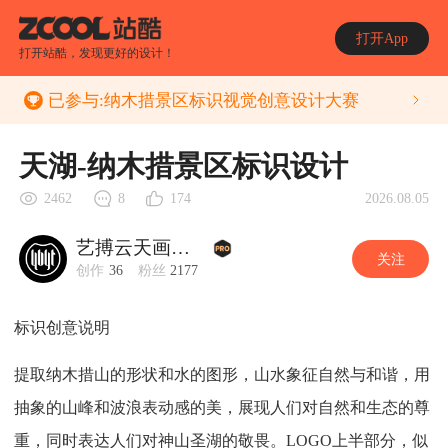
打开App
打开站酷，发现更好的设计！
已参与:
纳木措景区标识视觉创意设计大赛
天湖-纳木措景区标识设计
2026.08.05
2462
8
174
艺搏云天画册设计
关注
创作
36
粉丝
2177
标识创意说明
提取纳木措山的形状和水的图形，山水象征自然与和谐，用
抽象的山峰和波浪表动感的美，展现人们对自然和生态的尊
重，同时表达人们对神山圣湖的敬畏。LOGO上半部分，似