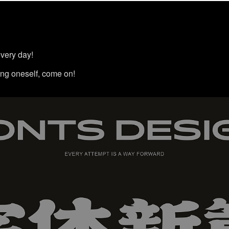
very day!
ng oneself, come on!