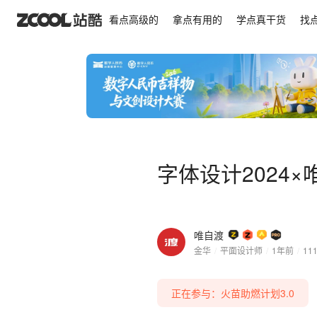
字体设计2024×唯自渡 | 渐入佳境
看点高级的
拿点有用的
学点真干货
找
字体设计2024×
唯自渡
金华
/
平面设计师
/
1年前
/
11
正在参与：火苗助燃计划3.0