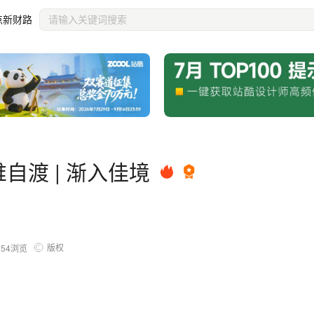
点新财路
唯自渡 | 渐入佳境
版权
154
浏览