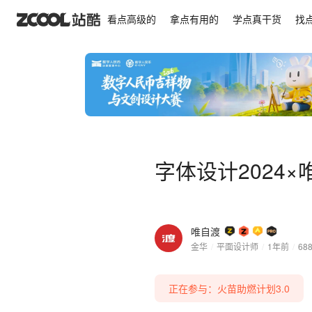
字体设计2024×唯自渡 | 不可辜负
看点高级的
拿点有用的
学点真干货
找
字体设计2024×
唯自渡
金华
/
平面设计师
/
1年前
/
68
正在参与：火苗助燃计划3.0