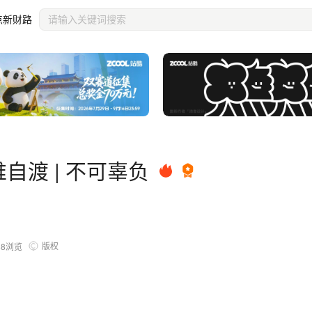
点新财路
唯自渡 | 不可辜负
版权
88
浏览