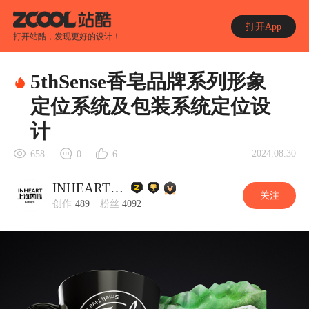
打开App
打开站酷，发现更好的设计！
5thSense香皂品牌系列形象
定位系统及包装系统定位设
计
2024.08.30
658
0
6
INHEART上海因心
关注
创作
489
粉丝
4092