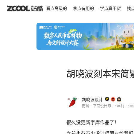
胡晓波刻本宋简繁
看点高级的
拿点有用的
学点真干货
找
胡晓波刻本宋简
胡晓波设计
南昌
/
平面设计师
/
1年前
/
13
很久没更新字库作品了！
之前也有不少设计师朋友给我们