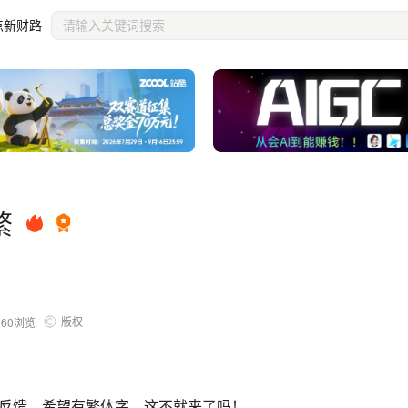
点新财路
繁
版权
260
浏览
反馈，希望有繁体字，这不就来了吗！