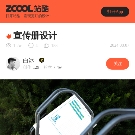
打开App
打开站酷，发现更好的设计！
宣传册设计
2024.08.07
1.2w
4
188
白冰_
关注
创作
129
粉丝
7.4w