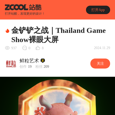
打开App
打开站酷，发现更好的设计！
金铲铲之战｜Thailand Game
Show裸眼大屏
2024.11.29
937
0
8
鲜粒艺术
关注
创作
19
粉丝
209