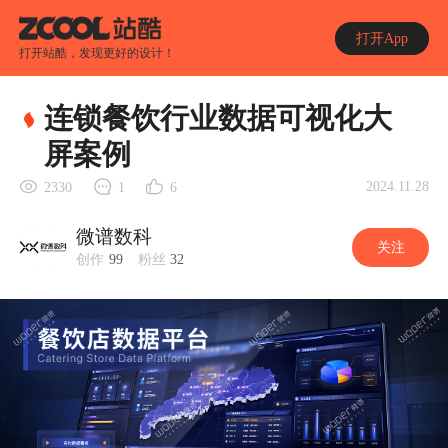
打开App
打开站酷，发现更好的设计！
连锁餐饮行业数据可视化大
屏案例
2024.11.28
2330
1
6
微谱数科
关注
创作
99
粉丝
32