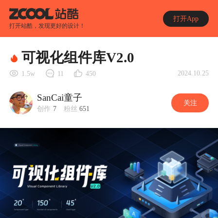
打开App
打开站酷，发现更好的设计！
可视化组件库V2.0
2024.10.25
1.5w
11
450
SanCai童子
关注
创作
7
粉丝
651