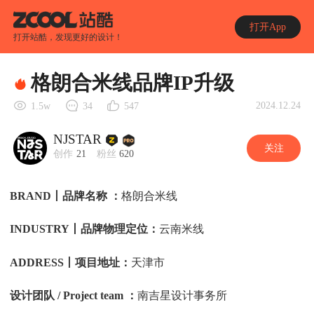
打开App
打开站酷，发现更好的设计！
格朗合米线品牌IP升级
2024.12.24
1.5w
34
547
NJSTAR
关注
创作
21
粉丝
620
BRAND丨品牌名称 ：
格朗合米线
INDUSTRY丨品牌物理定位：
云南米线
ADDRESS丨项目地址：
天津市
设计团队 / Project team ：
南吉星设计事务所