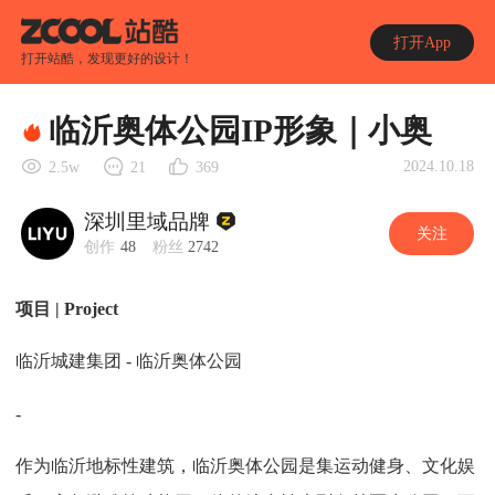
打开App
打开站酷，发现更好的设计！
临沂奥体公园IP形象｜小奥
2024.10.18
2.5w
21
369
深圳里域品牌
关注
创作
48
粉丝
2742
项目 | Project
临沂城建集团 - 临沂奥体公园
-
作为临沂地标性建筑，临沂奥体公园是集运动健身、文化娱