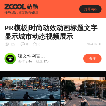
打开App
打开站酷，发现更好的设计！
PR模板|时尚动效动画标题文字
显示城市动态视频展示
2024.07.31
129
0
0
猿文件网官方账号
关注
创作
2.4w
粉丝
173